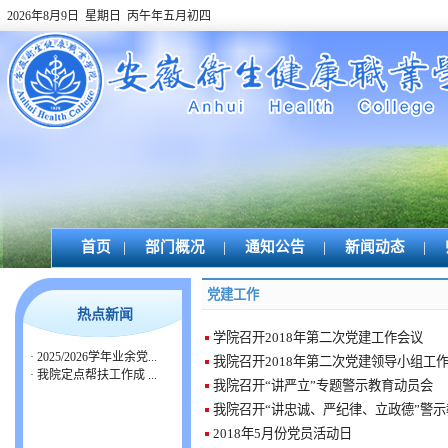
2026年8月9日 星期日 丙午年五月初四
首页
|
部门概况
|
通知公告
|
新闻动态
|
党建工作
热点新闻
学院召开2018年第二次党建工作会议
·
2025/2026学年业余党...
我院召开2018年第二次党建领导小组工
·
我院定点帮扶工作成 ...
我院召开“讲严立”专题警示教育动员会
我院召开“讲忠诚、严纪律、立政德”警
2018年5月份党员活动日