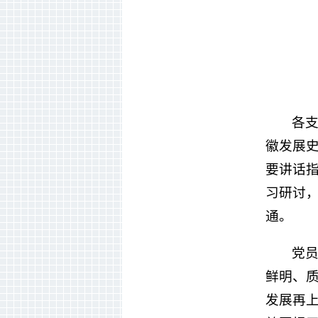
各
徽发展
要讲话
习研讨
通。
党
鲜明、
发展再